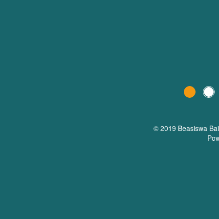
© 2019 Beasiswa
Ba
Pow