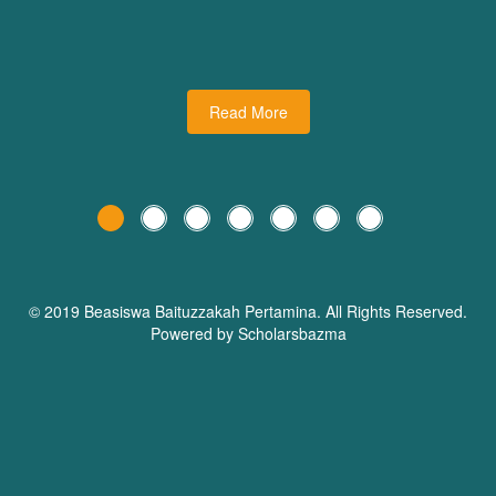
udiman juga turut
dari Dream Planner Trainer
holars Bazma
Read More
© 2019 Beasiswa
Baituzzakah Pertamina
. All Rights Reserved.
Powered by Scholarsbazma