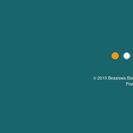
© 2019 Beasiswa
Ba
Pow