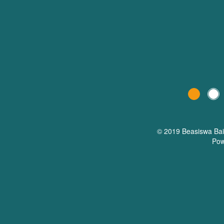
© 2019 Beasiswa
Ba
Pow