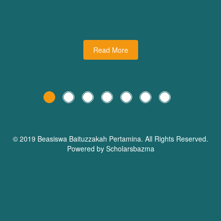
udiman juga turut
dari Dream Planner Trainer
holars Bazma
Read More
© 2019 Beasiswa
Baituzzakah Pertamina
. All Rights Reserved.
Powered by Scholarsbazma