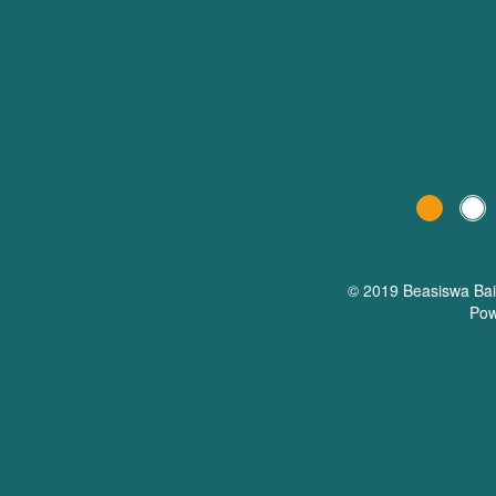
© 2019 Beasiswa
Ba
Pow