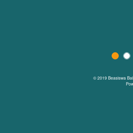
© 2019 Beasiswa
Ba
Pow