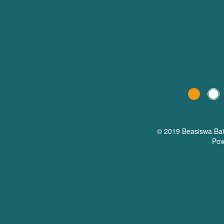
© 2019 Beasiswa
Ba
Pow