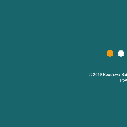
© 2019 Beasiswa
Ba
Pow