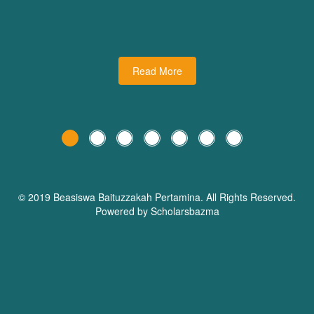
udiman juga turut
dari Dream Planner Trainer
holars Bazma
Read More
© 2019 Beasiswa
Baituzzakah Pertamina
. All Rights Reserved.
Powered by Scholarsbazma